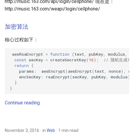
体验I3之美
http://music.163.com/api/login/cellphone/ 现在是：
s
http://music.163.com/weapi/login/cellphone/
e
Polymer 2.0 文档笔记(1)
Custom Elements
加密算法
a
r
Polymer 2.0 文档笔记(2)
核心过程如下：
ShadowDOM
c
aesRsaEncrypt
=
function
(
text
,
pubKey
,
modulus
,
n
h
Polymer 2.0 文档笔记(3)
const
secKey
=
createSecretKey
(
16
);
// 随机生成1
return
{
Events
i
params
:
aesEncrypt
(
aesEncrypt
(
text
,
nonce
),
se
encSecKey
:
rsaEncrypt
(
secKey
,
pubKey
,
modulus
)
n
Polymer 2.0 文档笔记(4) Data
}
}
System
g
Continue reading
Polymer 2.0 文档笔记(5)
Observers && Computed
Properites
November 3, 2016
in
Web
1 min read
Polymer 2.0 文档笔记(6) Data