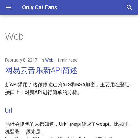
Only Cat Fans
T
y
Web
GraphQL Learn (1) - Queries
2025
网易云音乐新API简述
p
and Mutations
e
2023
JS DOM API分析
February 8, 2017
in
Web
1 min read
GraphQL Learn (2) - Schemas
t
网易云音乐新API简述
and Types
2017
o
新API采用了略微修改过的AES和RSA加密，主要用在登陆
GraphQL Learn (3) - Validation
2016
s
接口上，对新API进行简单的分析。
t
GraphQL Learn (4) - Execution
2015
a
Url
GraphQL Learn (5) -
2014
r
估计会抓包的人都知道，Url中的api便成了weapi。比如手
Introspection
t
机登录： 原来是：